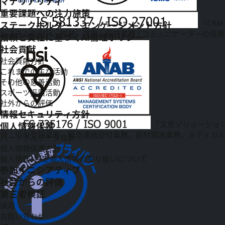
マテリアリティ
重要課題への注力施策
「CRM
ステークホルダー・エンゲージメント方針
システムの設計、開発、運用、保守業務 / コミュニケーターの採用
信頼と責任に基づくAI倫理ポリシー
社会貢献
社会貢献方針
これまでの主な活動
その他の慈善活動
スポーツ振興活動
社外からの評価
情報セキュリティ方針
「文京ソリューショ
個人情報保護
供：中央登録業務、緊急連絡受付業務、割付関連業務、メディカ
パーソナルデータ指針
個人情報保護方針
個人情報·特定個人情報の取り扱いについて
参加イニシアティブ
社会からの評価
第三者検証
採用
お問い合わせ