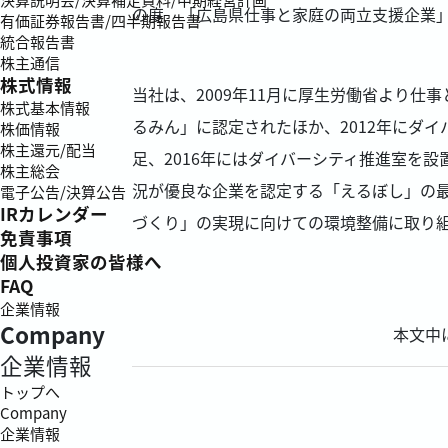
の度 「広島県仕事と家庭の両立支援企業
有価証券報告書/四半期報告書
統合報告書
株主通信
株式情報
当社は、2009年11月に厚生労働省より仕
株式基本情報
るみん」に認定されたほか、2012年にダ
株価情報
株主還元/配当
足、2016年にはダイバーシティ推進室を設
株主総会
況が優良な企業を認定する「えるぼし」の
電子公告/決算公告
IRカレンダー
づくり」の実現に向けての環境整備に取り
免責事項
個人投資家の皆様へ
FAQ
企業情報
Company
本文中
企業情報
トップへ
Company
企業情報