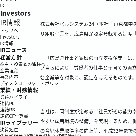
IR
Investors
IR情報
株式会社ベルシステム24（本社：東京都中
トップへ
り組む企業を、広島県が認定登録する制度
Investors
IR情報
IRニュース
経営方針
「広島県仕事と家庭の両立支援企業」は、
株主・投資家の皆様へ
プ自らにより、労働者の仕事と子育ての両
企業理念
む企業等を対象に、認定を与えるものです
事業内容
ディスクロージャー・ポリシー
業績・財務情報
業績ハイライト
連結PL
連結BS
当社は、同制度が定める「社員がその能力
連結CF計算書
やすい雇用環境の整備」を実現するため、
IRライブラリー
決算短信
の育児休業取得率の向上等、平成32年まで
決算説明会/決算補足資料/中期経営計画