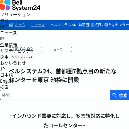
ソリューション
事例
ホーム
ニュース
ベルシステム24、首都圏7拠点目の新たなセンター
BPO
ニュース
IR
企業情報
2018.04.02
ニュース
サステナビリティ
採用
ベルシステム24
お問い合わせ
JP
ベルシステム24、首都圏7拠点目の新たな
日本語
センターを東京 池袋に開設
English
検索
検索
検索キーワード入力
~インバウンド需要に対応し、多言語対応に特化し
たコールセンター~