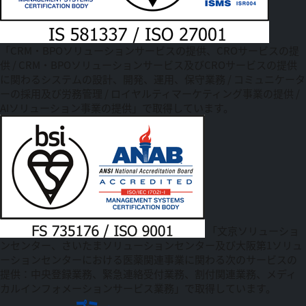
「CRM・BPOソリューションサービスの提供、CROサービスの提
供 / CRM・BPOソリューションサービス及びCROサービスの提供
に関わるシステムの設計、開発、運用、保守業務 / コミュニケータ
ーの採用及び労務管理 / ロイヤルティマーケティング事業の提供 /
AIソリューション事業の提供」で取得しています。
「文京ソリューショ
ンセンター、さいたまソリューションセンター及び大阪第1ソリュ
ーションセンターにおける医薬関連事業に関わる次のサービスの
提供：中央登録業務、緊急連絡受付業務、割付関連業務、メディ
カルインフォメーションサービス業務」で取得しています。