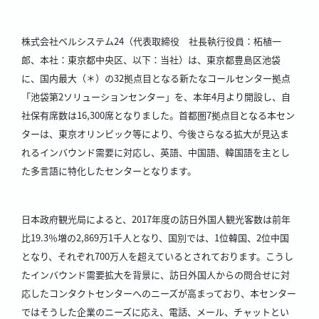
株式会社ベルシステム24（代表取締役 社長執行役員：柘植一
郎、本社：東京都中央区、以下：当社）は、東京都豊島区池袋
に、国内最大（＊）の32拠点目となる新たなコールセンター拠点
「池袋第2ソリューションセンター」を、本年4月より開設し、自
社保有席数は16,300席となりました。首都圏7拠点目となる本セン
ターは、東京オリンピック等により、今後さらなる拡大が見込ま
れるインバウンド需要に対応し、英語、中国語、韓国語を主とし
た多言語に特化したセンターとなります。
日本政府観光局によると、2017年度の訪日外国人観光客数は前年
比19.3％増の2,869万1千人となり、国別では、1位韓国、2位中国
となり、それぞれ700万人を超えているとされております。こうし
たインバウンド需要拡大を背景に、訪日外国人からの問合せに対
応したコンタクトセンターへのニーズが高まっており、本センター
ではそうした企業のニーズに応え、電話、メール、チャットとい