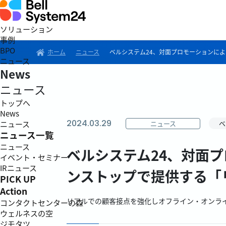
ソリューション
事例
BPO
ホーム
ニュース
ベルシステム24、対面プロモーションに
ニュース
News
ニュース
トップへ
News
2024.03.29
ニュース
ベ
ニュース
ニュース一覧
ニュース
ベルシステム24、対面
イベント・セミナー
IRニュース
ンストップで提供する「
PICK UP
Action
リアルでの顧客接点を強化しオフライン・オンラ
コンタクトセンターの森
ウェルネスの空
ジモタツ