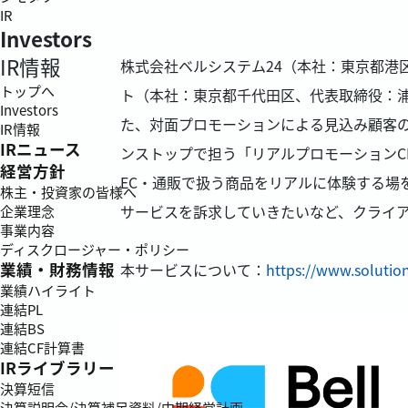
IR
Investors
IR情報
株式会社ベルシステム24（本社：東京都港
トップへ
ト（本社：東京都千代田区、代表取締役：
Investors
た、対面プロモーションによる見込み顧客の
IR情報
IRニュース
ンストップで担う「リアルプロモーションC
経営方針
EC・通販で扱う商品をリアルに体験する場
株主・投資家の皆様へ
サービスを訴求していきたいなど、クライ
企業理念
事業内容
ディスクロージャー・ポリシー
業績・財務情報
本サービスについて：
https://www.solutio
業績ハイライト
連結PL
連結BS
連結CF計算書
IRライブラリー
決算短信
決算説明会/決算補足資料/中期経営計画