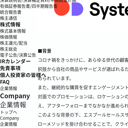
有価証券報告書/四半期報告書
統合報告書
株主通信
株式情報
株式基本情報
株価情報
株主還元/配当
株主総会
■背景
電子公告/決算公告
コロナ禍をきっかけに、あらゆる世代の顧客
IRカレンダー
免責事項
択肢から自社の商品やサービスが選ばれる
個人投資家の皆様へ
められています。
FAQ
また、継続的な購買を促すエンゲージメン
企業情報
Company
対面でのプロモーションは、ロケーション
企業情報
え、アフターフォローまでなかなか進めら
トップへ
このような背景の下、エスプールセールスサ
Company
ローメソッドを掛け合わせることで、クラ
企業情報