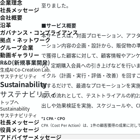
企業理念
至りました。
社長メッセージ
会社概要
沿革
■サービス概要
ガバナンス・コンプライアンス
本サービスは、対面プロモーション、アフ
拠点・ネットワーク
ーション内容の企画・設計から、販促物の
グループ企業
動画ギャラリー
で獲得した顧客に対して、顧客情報やアンケ
R&D(新規事業開発)
り、定期購入会員への引き上げなどを行いま
生成AI Co-Creation Lab.
イクル（計画・実行・評価・改善）を回す
サステナビリティ
Sustainability
備するだけで、最適なプロモーションを実
サステナビリティ
導入の流れとして、テストトライアルの約2
トップへ
出しや効果検証を実施、スケジュールや、CP
Sustainability
サステナビリティ
*1 CPA・CPO
社長メッセージ
CPA（Cost Per Action）は、1件の顧客獲得の成果
役員メッセージ
アドバイザーメッセージ