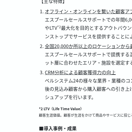
【主な特徴】
オフライン・オンラインを繋いた顧客ア
エスプールセールスサポートでの年間6,
やLTV
最大化を目的とするアウトバウン
*2
ンストップでサービスを提供することによ
全国20,000か所以上のロケーション
エスプールセールスサポートで提携する温
ット層に合わせたエリア・施設を選定す
CRM分析による顧客獲得力の向上
ベルシステム24の様々な業界・業種の
後の見込み顧客から購入顧客への引き上
シュアップを行います。
*2 LTV（Life Time Value）
顧客生涯価値。顧客が生涯をかけて商品やサービスに投じ
■導入事例・成果