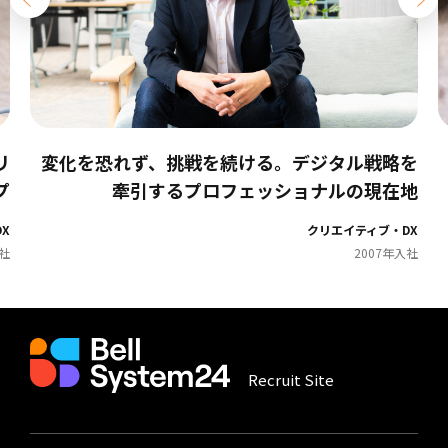
リ
変化を恐れず、挑戦を続ける。デジタル戦略を
プ
牽引するプロフェッショナルの現在地
DX
クリエイティブ・DX
入社
2007年入社
Recruit Site