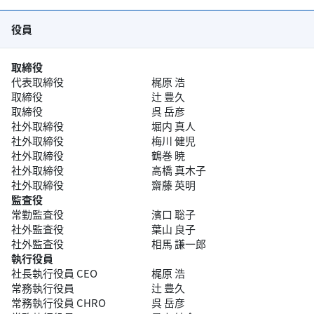
役員
取締役
代表取締役
梶原 浩
取締役
辻󠄀 豊久
取締役
呉 岳彦
社外取締役
堀内 真人
社外取締役
梅川 健児
社外取締役
鶴巻 暁
社外取締役
高橋 真木子
社外取締役
齋藤 英明
監査役
常勤監査役
濱口 聡子
社外監査役
葉山 良子
社外監査役
相馬 謙一郎
執行役員
社長執行役員 CEO
梶原 浩
常務執行役員
辻󠄀 豊久
常務執行役員 CHRO
呉 岳彦