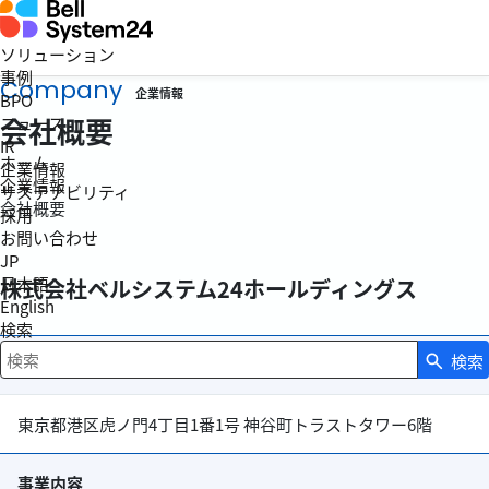
ソリューション
事例
Company
企業情報
BPO
会社概要
ニュース
IR
ホーム
企業情報
企業情報
サステナビリティ
会社概要
採用
お問い合わせ
JP
日本語
株式会社ベルシステム24ホールディングス
English
検索
検索
本社
検索キーワード入力
東京都港区虎ノ門4丁目1番1号 神谷町トラストタワー6階
事業内容