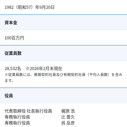
1982（昭和57）年9月20日
資本金
100百万円
従業員数
28,532名 ※2026年2月末現在
※従業員数には、無期契約社員及び有期契約社員（平均人員数）を含み
ます。
役員
代表取締役 社長執行役員
梶原 浩
専務執行役員
辻󠄀 豊久
専務執行役員
呉 岳彦