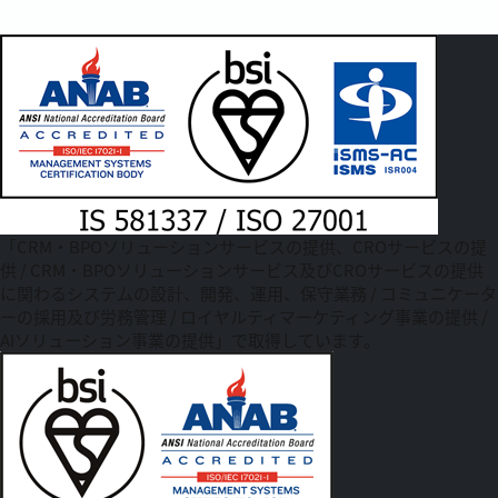
「CRM・BPOソリューションサービスの提供、CROサービスの提
供 / CRM・BPOソリューションサービス及びCROサービスの提供
に関わるシステムの設計、開発、運用、保守業務 / コミュニケータ
ーの採用及び労務管理 / ロイヤルティマーケティング事業の提供 /
AIソリューション事業の提供」で取得しています。