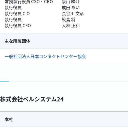
常務執行役員 CSO・CRO
景山 紳介
執行役員
成田 あい
執行役員 CIO
長谷川 文彦
執行役員
鮫島 将
執行役員 CFO
大林 正和
主な所属団体
一般社団法人日本コンタクトセンター協会
株式会社ベルシステム24
本社